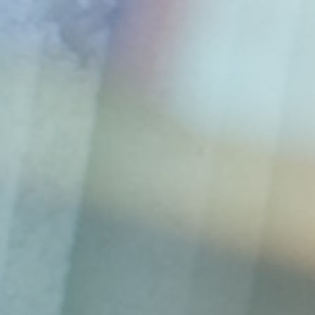
21
18
FILIATION :
JUIN
FÉVRIER
2019
APPLICATION
2019
CUMULATIVE DES
LOIS PERSONNELLES
DU PARENT ET DE
L’ENFANT