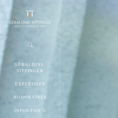
26
SALARIÉ PROTÉGÉ :
JUIN
2019
CONSÉQUENCES DE
L’ABSENCE DE
RÉINTÉGRATION
POST-ANNULATION DE
GÉRALDINE 
LA RUPTURE
SITTINGER
CONVENTIONNELLE
EXPERTISES
HONORAIRES
INFOS/FAQ