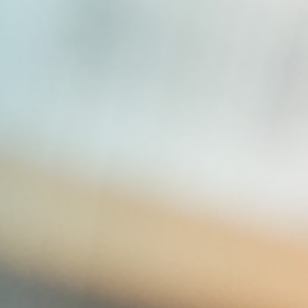
L’ÉGALITÉ
SALARIALE ENTRE
LES HOMMES ET
LES FEMMES EST
UNE OBLIGATION
DE RÉSULTAT ET
NON PLUS UNE
OBLIGATION DE
MOYENS