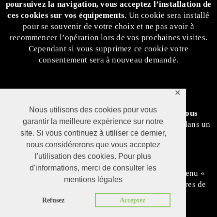
poursuivez la navigation, vous acceptez l’installation de
ces cookies sur vos équipements
. Un cookie sera installé
pour se souvenir de votre choix et ne pas avoir à
recommencer l’opération lors de vos prochaines visites.
Cependant si vous supprimez ce cookie votre
consentement sera à nouveau demandé.
C)
Possibilité de refus des cookies
✕
Nous utilisons des cookies pour vous
À tout moment
et quelle qu’en soit la raison, v
ous
garantir la meilleure expérience sur notre
pourrez revenir sur votre choix
dans un sens ou dans un
site. Si vous continuez à utiliser ce dernier,
autre. C’est-à-dire :
nous considérerons que vous acceptez
– Soit en supprimant le cookie de refus,
l'utilisation des cookies. Pour plus
d'informations, merci de consulter les
– Soit par les différents moyens décrits dans le menu «
mentions légales
Supprimer et/ou rejeter les cookies » des paramètres de
votre navigateur.
Refusez
Acceptez