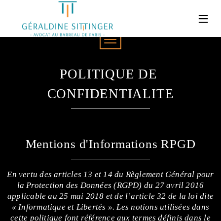
26
21
18
POLITIQUE DE 
JUIN
JUIN
FÉVRIER
2019
2019
2019
SALARIÉ PROTÉGÉ :
FILIATION :
L’ÉGALITÉ
CONFIDENTIALITE
CONSÉQUENCES DE
APPLICATION
SALARIALE
L’ABSENCE DE
CUMULATIVE
ENTRE LES
RÉINTÉGRATION
DES LOIS
HOMMES ET
POST-ANNULATION
PERSONNELLES
LES
DE LA RUPTURE
DU PARENT ET
FEMMES
Mentions d'Informations RPGD
CONVENTIONNELLE
DE L’ENFANT
EST UNE
OBLIGATION
DE
RÉSULTAT
En vertu des articles 13 et 14 du Règlement Général pour
ET NON
la Protection des Données (RGPD) du 27 avril 2016
PLUS UNE
applicable au 25 mai 2018 et de l’article 32 de la loi dite
OBLIGATION
DE MOYENS
« Informatique et Libertés ». Les notions utilisées dans
cette politique font référence aux termes définis dans le