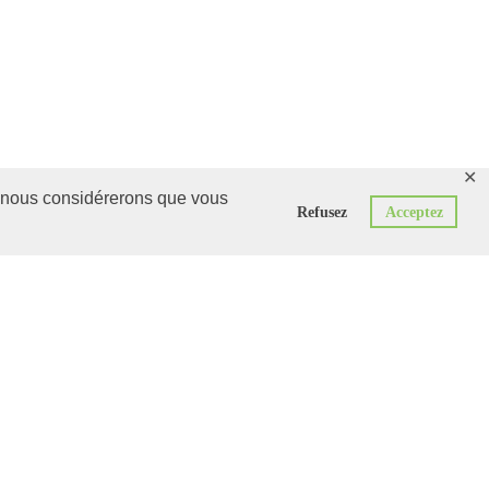
✕
r, nous considérerons que vous
Refusez
Acceptez
e
chnology and Marketing. We take
 for clients all over the World.
chnology and Marketing. We take