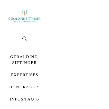
26
SALARIÉ PROTÉGÉ :
JUIN
2019
CONSÉQUENCES DE
L’ABSENCE DE
RÉINTÉGRATION
POST-ANNULATION DE
GÉRALDINE 
LA RUPTURE
SITTINGER
CONVENTIONNELLE
EXPERTISES
HONORAIRES
INFOS/FAQ