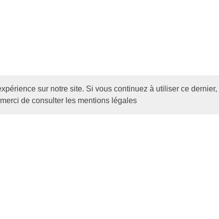
expérience sur notre site. Si vous continuez à utiliser ce dernie
, merci de consulter les mentions légales
architecture model
Yellow Entranc
ive Dynamic has over 10 years of experience in Design, Te
de in delivering Intelligent Designs and Engaging Experiences
ive Dynamic has over 10 years of experience in Design, Te