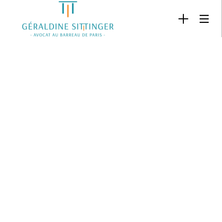
26
21
18
JUIN
JUIN
FÉVRIER
2019
2019
2019
SALARIÉ PROTÉGÉ :
FILIATION :
L’ÉGALITÉ
CONSÉQUENCES DE
APPLICATION
SALARIALE
L’ABSENCE DE
CUMULATIVE
ENTRE LES
RÉINTÉGRATION
DES LOIS
HOMMES ET
POST-ANNULATION
PERSONNELLES
LES
DE LA RUPTURE
DU PARENT ET
FEMMES
CONVENTIONNELLE
DE L’ENFANT
EST UNE
OBLIGATION
DE
RÉSULTAT
ET NON
PLUS UNE
OBLIGATION
DE MOYENS