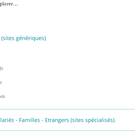
xplorer…
 (sites génériques)
fr
r
com
alariés - Familles - Etrangers (sites spécialisés)