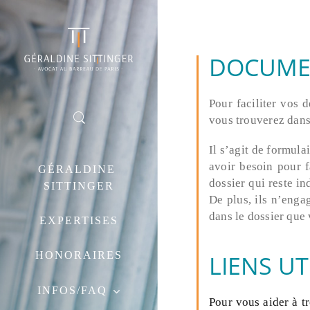
DOCUME
26
Pour faciliter vos
SALARIÉ PROTÉGÉ :
JUIN
vous trouverez dans 
2019
CONSÉQUENCES DE
L’ABSENCE DE
RÉINTÉGRATION
Il s’agit de formul
POST-ANNULATION DE
avoir besoin pour f
GÉRALDINE 
LA RUPTURE
dossier qui reste i
SITTINGER
CONVENTIONNELLE
De plus, ils n’enga
dans le dossier que
EXPERTISES
HONORAIRES
LIENS UT
INFOS/FAQ
Pour vous aider à tr