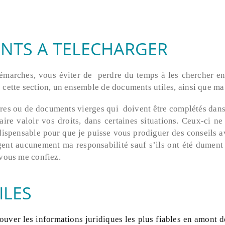
NTS A TELECHARGER
21
18
 démarches, vous éviter de perdre du temps à les chercher e
FILIATION :
JUIN
FÉVRIER
cette section, un ensemble de documents utiles, ainsi que ma 
2019
APPLICATION
2019
CUMULATIVE DES
LOIS PERSONNELLES
aires ou de documents vierges qui doivent être complétés dan
DU PARENT ET DE
aire valoir vos droits, dans certaines situations.
Ceux-ci ne 
L’ENFANT
ndispensable pour que je puisse vous prodiguer des conseils av
gent aucunement ma responsabilité sauf s’ils ont été dument 
 vous me confiez.
ILES
ouver les informations juridiques les plus fiables en amont d