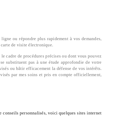
n ligne ou répondre plus rapidement à vos demandes,
L’ÉGALITÉ
carte de visite électronique.
SALARIALE ENTRE
LES HOMMES ET
LES FEMMES EST
s le cadre de procédures précises ou dont vous pouvez
UNE OBLIGATION
se substituent pas à une étude approfondie de votre
DE RÉSULTAT ET
isés ou bâtir efficacement la défense de vos intérêts.
NON PLUS UNE
OBLIGATION DE
visés par mes soins et pris en compte officiellement,
MOYENS
e conseils personnalisés, voici quelques sites internet