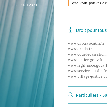
que vous pouvez e
CONTACT
Droit pour tous
www.cnb.avocat.fr/fr
www.cncdh.fr
www.courdecassation.
www.justice.gouv.fr
www.legifrance.gouv.f
www.service-public.fr
www.village-justice.
Particuliers - S