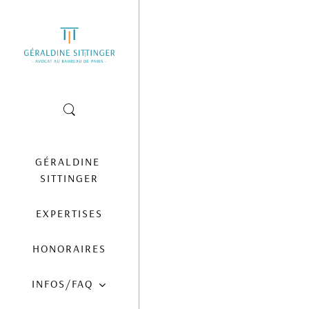
26
SALARIÉ PROTÉGÉ :
JUIN
CONSÉQUENCES DE
2019
L’ABSENCE DE
RÉINTÉGRATION POST-
GÉRALDINE 
ANNULATION DE LA
RUPTURE
SITTINGER
CONVENTIONNELLE
EXPERTISES
HONORAIRES
INFOS/FAQ