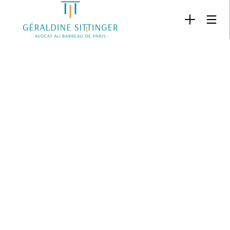
26
21
18
JUIN
JUIN
FÉVRIER
2019
2019
2019
SALARIÉ PROTÉGÉ :
FILIATION :
L’ÉGALITÉ
CONSÉQUENCES DE
APPLICATION
SALARIALE
L’ABSENCE DE
CUMULATIVE
ENTRE LES
RÉINTÉGRATION
DES LOIS
HOMMES ET
POST-ANNULATION
PERSONNELLES
LES
DE LA RUPTURE
DU PARENT ET
FEMMES
CONVENTIONNELLE
DE L’ENFANT
EST UNE
OBLIGATION
DE
RÉSULTAT ET
NON PLUS
UNE
OBLIGATION
DE MOYENS